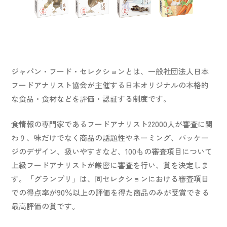
スカイ・フード通信
お問い合わせ
オンラインショップ
ジャパン・フード・セレクションとは、一般社団法人日本
取扱店舗情報
フードアナリスト協会が主催する日本オリジナルの本格的
な食品・食材などを評価・認証する制度です。
ショールーム
食情報の専門家であるフードアナリスト22000人が審査に関
わり、味だけでなく商品の話題性やネーミング、パッケー
ジのデザイン、扱いやすさなど、100もの審査項目について
上級フードアナリストが厳密に審査を行い、賞を決定しま
す。「グランプリ」は、同セレクションにおける審査項目
での得点率が90％以上の評価を得た商品のみが受賞できる
JP
EN
最高評価の賞です。