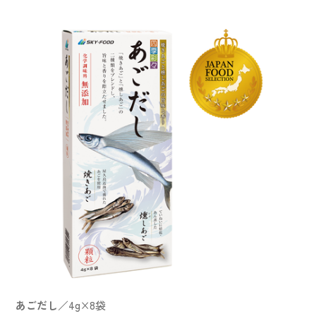
あごだし
／4g×8袋