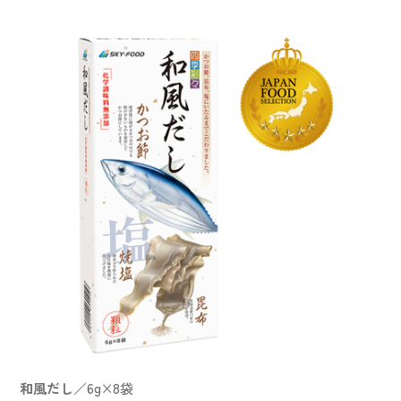
和風だし
／6g×8袋